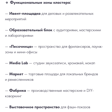
🔹
Функциональные зоны кластера:
—
Ивент-площадка
для деловых и развлекательных
мероприятий
—
Образовательный блок
с аудиториями, мастерскими
и лабораториями
—
«Песочница»
— пространство для фрилансеров, лаунж-
зоны и мини-офисы
—
Media Lab
— студии звукозаписи, хромакей, мокап
—
Маркет
— торговые площади для локальных брендов
и ремесленников
—
Фабрика
— производственные мастерские и DIY-
коворкинг
—
Выставочное пространство
для фэшн-показов