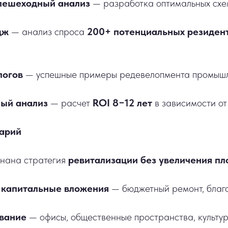
пешеходный анализ
— разработка оптимальных схе
дж
— анализ спроса
200+ потенциальных резиден
логов
— успешные примеры редевелопмента промышл
ый анализ
— расчет
ROI 8−12 лет
в зависимости от
арий
нана стратегия
ревитализации без увеличения п
капитальные вложения
— бюджетный ремонт, благо
ование
— офисы, общественные пространства, культу