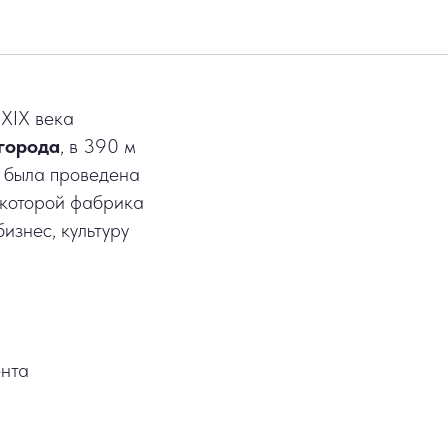
XIX века
города
, в 390 м
а была проведена
е которой фабрика
изнес, культуру
ента