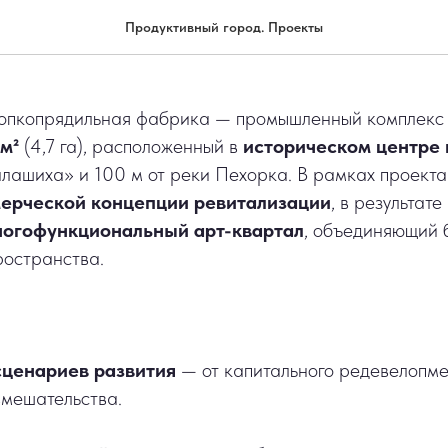
1830, Балашиха
Продуктивный город. Проекты
опкопрядильная фабрика — промышленный комплекс 
м²
(4,7 га), расположенный в
историческом центре 
алашиха» и 100 м от реки Пехорка. В рамках проект
ерческой концепции ревитализации
, в результат
огофункциональный арт-квартал
, объединяющий б
ространства.
сценариев развития
— от капитального редевелопм
вмешательства.