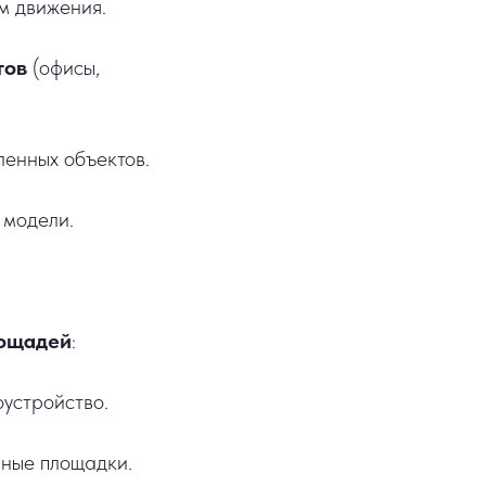
м движения.
тов
(офисы,
енных объектов.
 модели.
лощадей
:
устройство.
рные площадки.