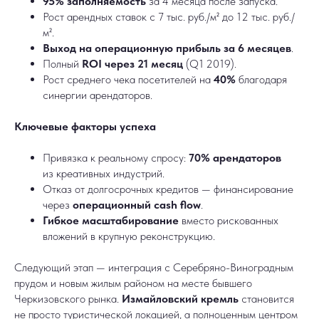
95% заполняемость
за 4 месяца после запуска.
Рост арендных ставок с 7 тыс. руб./м² до 12 тыс. руб./
м².
Выход на операционную прибыль за 6 месяцев
.
Полный
ROI через 21 месяц
(Q1 2019).
Рост среднего чека посетителей на
40%
благодаря
синергии арендаторов.
Ключевые факторы успеха
Привязка к реальному спросу:
70% арендаторов
из креативных индустрий.
Отказ от долгосрочных кредитов — финансирование
через
операционный cash flow
.
Гибкое масштабирование
вместо рискованных
вложений в крупную реконструкцию.
Следующий этап — интеграция с Серебряно-Виноградным
прудом и новым жилым районом на месте бывшего
Черкизовского рынка.
Измайловский кремль
становится
не просто туристической локацией, а полноценным центром